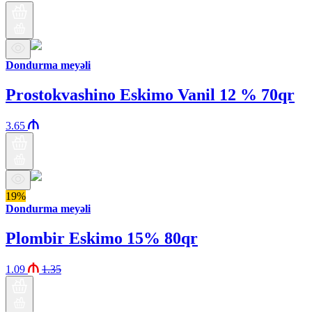
Dondurma meyəli
Prostokvashino Eskimo Vanil 12 % 70qr
3.65
19%
Dondurma meyəli
Plombir Eskimo 15% 80qr
1.09
1.35