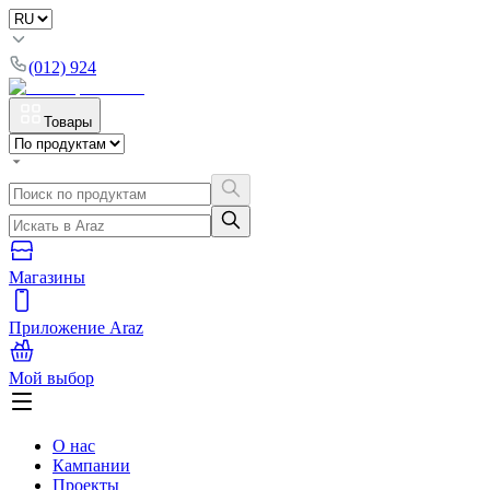
(012) 924
Товары
Магазины
Приложение Araz
Мой выбор
О нас
Кампании
Проекты