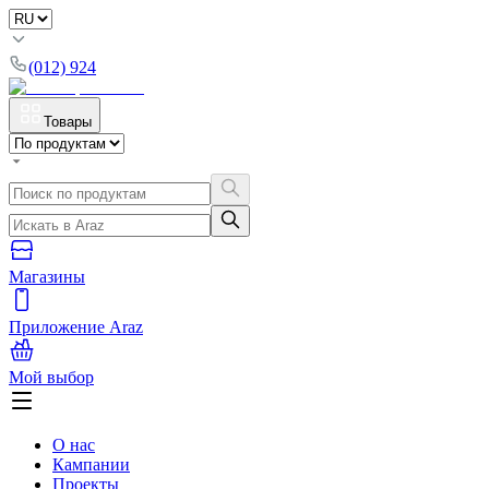
(012) 924
Товары
Магазины
Приложение Araz
Мой выбор
О нас
Кампании
Проекты