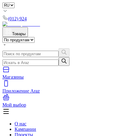
(012) 924
Товары
Магазины
Приложение Araz
Мой выбор
О нас
Кампании
Проекты