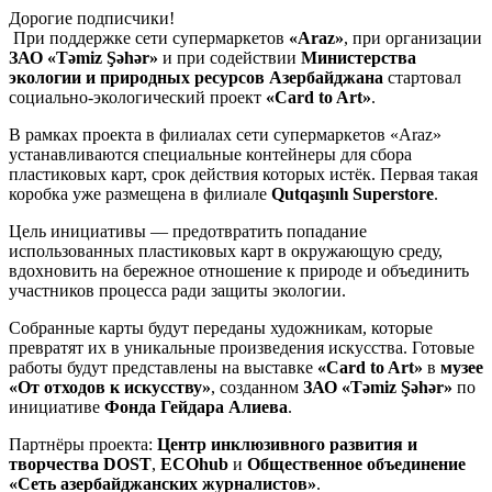
Дорогие подписчики!
При поддержке сети супермаркетов
«Araz»
, при организации
ЗАО «Təmiz Şəhər»
и при содействии
Министерства
экологии и природных ресурсов Азербайджана
стартовал
социально-экологический проект
«Card to Art»
.
В рамках проекта в филиалах сети супермаркетов «Araz»
устанавливаются специальные контейнеры для сбора
пластиковых карт, срок действия которых истёк. Первая такая
коробка уже размещена в филиале
Qutqaşınlı Superstore
.
Цель инициативы — предотвратить попадание
использованных пластиковых карт в окружающую среду,
вдохновить на бережное отношение к природе и объединить
участников процесса ради защиты экологии.
Собранные карты будут переданы художникам, которые
превратят их в уникальные произведения искусства. Готовые
работы будут представлены на выставке
«Card to Art»
в
музее
«От отходов к искусству»
, созданном
ЗАО «Təmiz Şəhər»
по
инициативе
Фонда Гейдара Алиева
.
Партнёры проекта:
Центр инклюзивного развития и
творчества DOST
,
ECOhub
и
Общественное объединение
«Сеть азербайджанских журналистов»
.