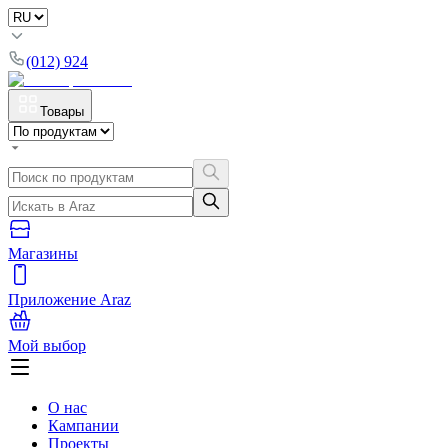
(012) 924
Товары
Магазины
Приложение Araz
Мой выбор
О нас
Кампании
Проекты