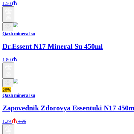
1.50
Qazlı mineral su
Dr.Essent N17 Mineral Su 450ml
1.80
26%
Qazlı mineral su
Zapovednik Zdorovya Essentuki N17 450m
1.29
1.75