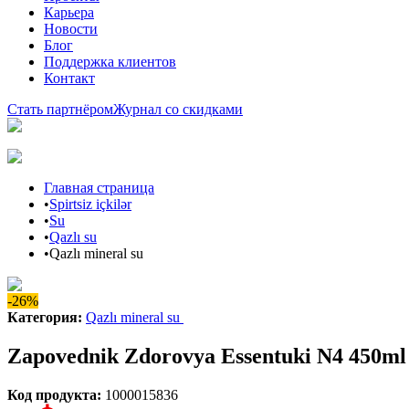
Карьера
Новости
Блог
Поддержка клиентов
Контакт
Стать партнёром
Журнал со скидками
Главная страница
•
Spirtsiz içkilər
•
Su
•
Qazlı su
•
Qazlı mineral su
-26%
Категория
:
Qazlı mineral su
Zapovednik Zdorovya Essentuki N4 450ml
Код продукта
:
1000015836