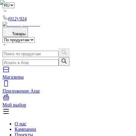
(012) 924
Товары
Магазины
Приложение Araz
Мой выбор
О нас
Кампании
Проекты