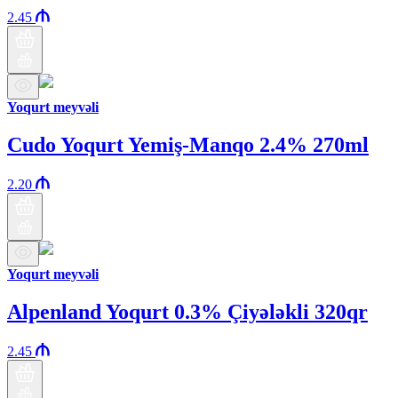
2.45
Yoqurt meyvəli
Cudo Yoqurt Yemiş-Manqo 2.4% 270ml
2.20
Yoqurt meyvəli
Alpenland Yoqurt 0.3% Çiyələkli 320qr
2.45