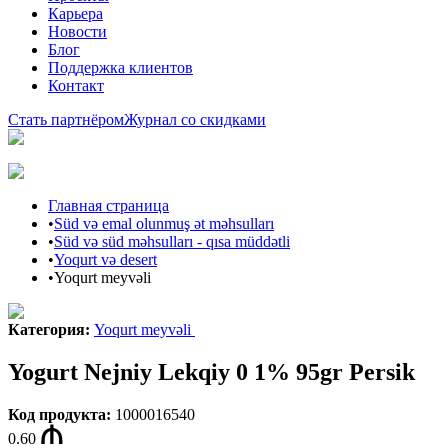
Карьера
Новости
Блог
Поддержка клиентов
Контакт
Стать партнёром
Журнал со скидками
Главная страница
•
Süd və emal olunmuş ət məhsulları
•
Süd və süd məhsulları - qısa müddətli
•
Yoqurt və desert
•
Yoqurt meyvəli
Категория
:
Yoqurt meyvəli
Yogurt Nejniy Lekqiy 0 1% 95gr Persik
Код продукта
:
1000016540
0.60