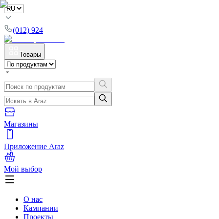
(012) 924
Товары
Магазины
Приложение Araz
Мой выбор
О нас
Кампании
Проекты