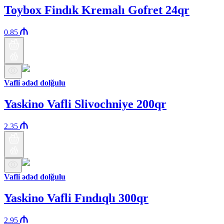
Toybox Findık Kremalı Gofret 24qr
0.85
Vafli ədəd dolğulu
Yaskino Vafli Slivochniye 200qr
2.35
Vafli ədəd dolğulu
Yaskino Vafli Fındıqlı 300qr
2.95