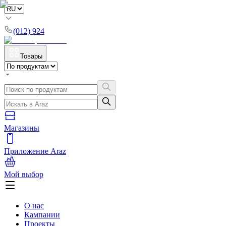
(012) 924
Товары
Магазины
Приложение Araz
Мой выбор
О нас
Кампании
Проекты