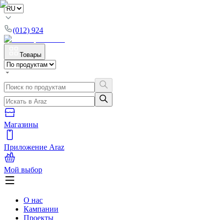
(012) 924
Товары
Магазины
Приложение Araz
Мой выбор
О нас
Кампании
Проекты