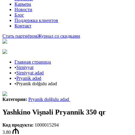
Карьера
Новости
Блог
Поддержка клиентов
Контакт
Стать партнёром
Журнал со скидками
Главная страница
•
Şirniyyat
•
Şirniyyat ədəd
•
Pryanik ədəd
•
Pryanik dolğulu ədəd
Категория
:
Pryanik dolğulu ədəd
Yashkino Vişnəli Pryannik 350 qr
Код продукта
:
1000015294
3.80