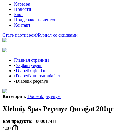
Карьера
Новости
Блог
Поддержка клиентов
Контакт
Стать партнёром
Журнал со скидками
Главная страница
•
Sağlam yaşam
•
Diabetik qidalar
•
Diabetik un məmulatları
•
Diabetik peçenye
Категория
:
Diabetik peçenye
Xlebniy Spas Peçenye Qarağat 200qr
Код продукта
:
1000017411
4.00