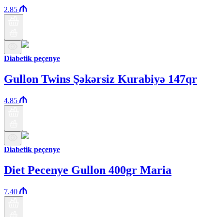
2.85
Diabetik peçenye
Gullon Twins Şəkərsiz Kurabiyə 147qr
4.85
Diabetik peçenye
Diet Pecenye Gullon 400gr Maria
7.40