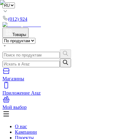
(012) 924
Товары
Магазины
Приложение Araz
Мой выбор
О нас
Кампании
Проекты