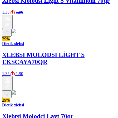
Xlebsi Molodsi Light S Vitaminom 70qr
1.35
1.90
29%
Dietik xlebsi
XLEBSI MOLODSI LİGHT S
EKSCAYA70QR
1.35
1.90
29%
Dietik xlebsi
Xlebtsi Molodci Layt 70qr