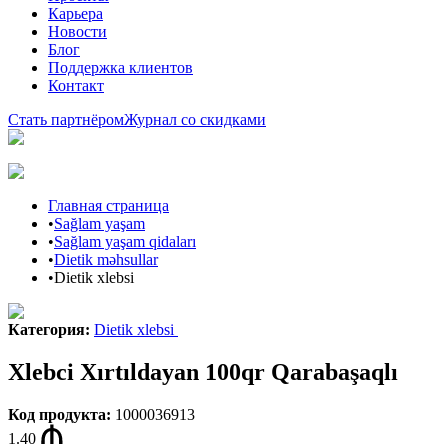
Карьера
Новости
Блог
Поддержка клиентов
Контакт
Стать партнёром
Журнал со скидками
Главная страница
•
Sağlam yaşam
•
Sağlam yaşam qidaları
•
Dietik məhsullar
•
Dietik xlebsi
Категория
:
Dietik xlebsi
Xlebci Xırtıldayan 100qr Qarabaşaqlı
Код продукта
:
1000036913
1.40