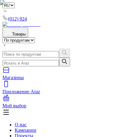
(012) 924
Товары
Магазины
Приложение Araz
Мой выбор
О нас
Кампании
Проекты