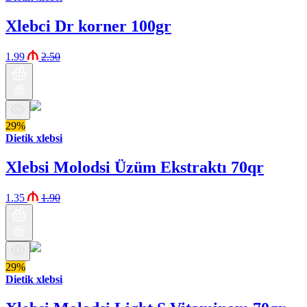
Xlebci Dr korner 100gr
1.99
2.50
29%
Dietik xlebsi
Xlebsi Molodsi Üzüm Ekstraktı 70qr
1.35
1.90
29%
Dietik xlebsi