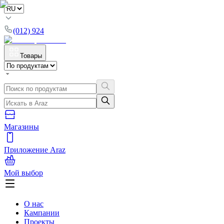
(012) 924
Товары
Магазины
Приложение Araz
Мой выбор
О нас
Кампании
Проекты