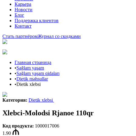
Карьера
Новости
Блог
Поддержка клиентов
Контакт
Стать партнёром
Журнал со скидками
Главная страница
•
Sağlam yaşam
•
Sağlam yaşam qidaları
•
Dietik məhsullar
•
Dietik xlebsi
Категория
:
Dietik xlebsi
Xlebci-Molodsi Rjanoe 110qr
Код продукта
:
1000017006
1.90