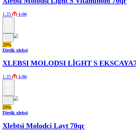
Xlebsi Molodsi Light S Vitaminom 70qr
1.35
1.90
29%
Dietik xlebsi
XLEBSI MOLODSI LİGHT S EKSCAYA
1.35
1.90
29%
Dietik xlebsi
Xlebtsi Molodci Layt 70qr