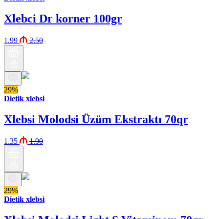
Xlebci Dr korner 100gr
1.99
2.50
29%
Dietik xlebsi
Xlebsi Molodsi Üzüm Ekstraktı 70qr
1.35
1.90
29%
Dietik xlebsi