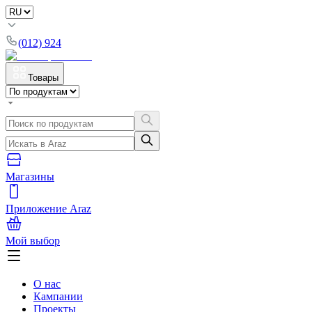
(012) 924
Товары
Магазины
Приложение Araz
Мой выбор
О нас
Кампании
Проекты