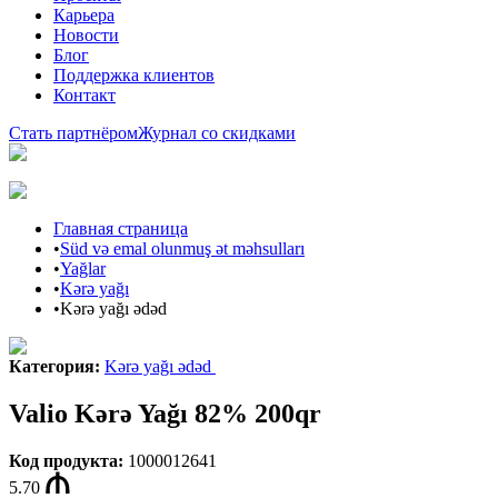
Карьера
Новости
Блог
Поддержка клиентов
Контакт
Стать партнёром
Журнал со скидками
Главная страница
•
Süd və emal olunmuş ət məhsulları
•
Yağlar
•
Kərə yağı
•
Kərə yağı ədəd
Категория
:
Kərə yağı ədəd
Valio Kərə Yağı 82% 200qr
Код продукта
:
1000012641
5.70