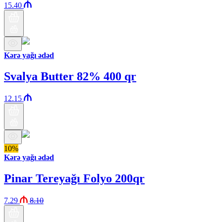
15.40
Kərə yağı ədəd
Svalya Butter 82% 400 qr
12.15
10%
Kərə yağı ədəd
Pinar Tereyağı Folyo 200qr
7.29
8.10