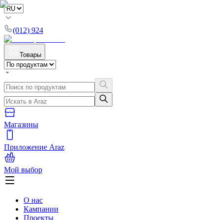
(012) 924
Товары
Магазины
Приложение Araz
Мой выбор
О нас
Кампании
Проекты