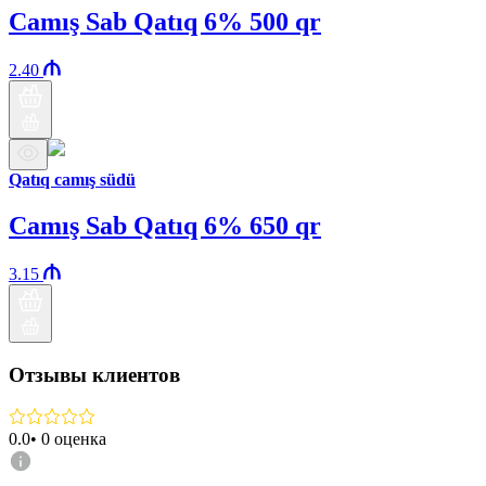
Camış Sab Qatıq 6% 500 qr
2.40
Qatıq camış südü
Camış Sab Qatıq 6% 650 qr
3.15
Отзывы клиентов
0.0
•
0
оценка