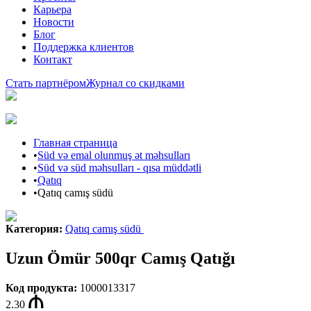
Карьера
Новости
Блог
Поддержка клиентов
Контакт
Стать партнёром
Журнал со скидками
Главная страница
•
Süd və emal olunmuş ət məhsulları
•
Süd və süd məhsulları - qısa müddətli
•
Qatıq
•
Qatıq camış südü
Категория
:
Qatıq camış südü
Uzun Ömür 500qr Camış Qatığı
Код продукта
:
1000013317
2.30