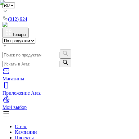
(012) 924
Товары
Магазины
Приложение Araz
Мой выбор
О нас
Кампании
Проекты