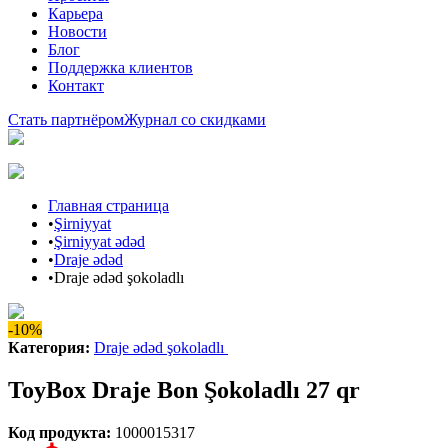
Карьера
Новости
Блог
Поддержка клиентов
Контакт
Стать партнёром
Журнал со скидками
Главная страница
•
Şirniyyat
•
Şirniyyat ədəd
•
Draje ədəd
•
Draje ədəd şokoladlı
-10%
Категория
:
Draje ədəd şokoladlı
ToyBox Draje Bon Şokoladlı 27 qr
Код продукта
:
1000015317