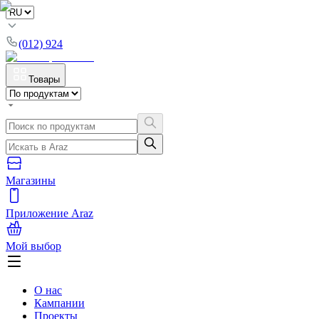
(012) 924
Товары
Магазины
Приложение Araz
Мой выбор
О нас
Кампании
Проекты