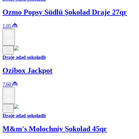
Ozmo Popsy Südlü Şokolad Draje 27qr
1.05
Draje ədəd şokoladlı
Ozibox Jackpot
7.60
Draje ədəd şokoladlı
M&m's Molochniy Şokolad 45qr