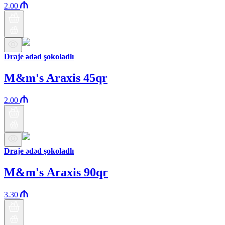
2.00
Draje ədəd şokoladlı
M&m's Araxis 45qr
2.00
Draje ədəd şokoladlı
M&m's Аraxis 90qr
3.30