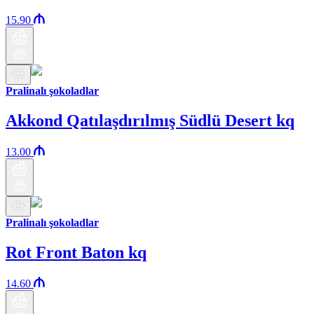
15.90
Pralinalı şokoladlar
Akkond Qatılaşdırılmış Südlü Desert kq
13.00
Pralinalı şokoladlar
Rot Front Baton kq
14.60