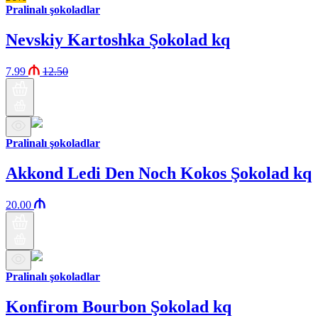
Pralinalı şokoladlar
Nevskiy Kartoshka Şokolad kq
7.99
12.50
Pralinalı şokoladlar
Akkond Ledi Den Noch Kokos Şokolad kq
20.00
Pralinalı şokoladlar
Konfirom Bourbon Şokolad kq