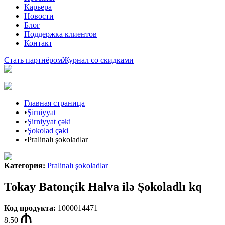
Карьера
Новости
Блог
Поддержка клиентов
Контакт
Стать партнёром
Журнал со скидками
Главная страница
•
Şirniyyat
•
Şirniyyat çəki
•
Şokolad çəki
•
Pralinalı şokoladlar
Категория
:
Pralinalı şokoladlar
Tokay Batonçik Halva ilə Şokoladlı kq
Код продукта
:
1000014471
8.50