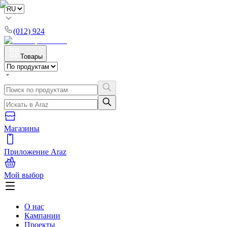
(012) 924
Товары
Магазины
Приложение Araz
Мой выбор
О нас
Кампании
Проекты