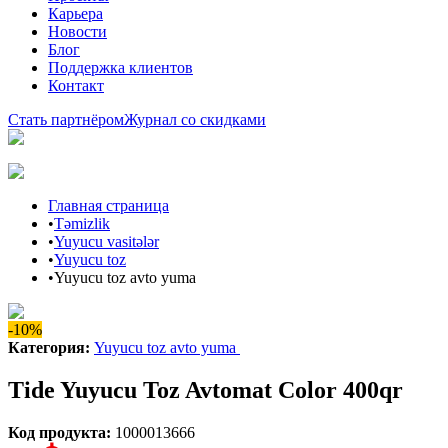
Карьера
Новости
Блог
Поддержка клиентов
Контакт
Стать партнёром
Журнал со скидками
Главная страница
•
Təmizlik
•
Yuyucu vasitələr
•
Yuyucu toz
•
Yuyucu toz avto yuma
-10%
Категория
:
Yuyucu toz avto yuma
Tide Yuyucu Toz Avtomat Color 400qr
Код продукта
:
1000013666