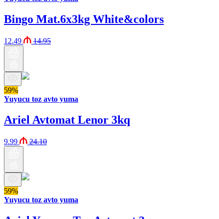
Bingo Mat.6x3kg White&colors
12.49
14.95
59%
Yuyucu toz avto yuma
Ariel Avtomat Lenor 3kq
9.99
24.10
59%
Yuyucu toz avto yuma