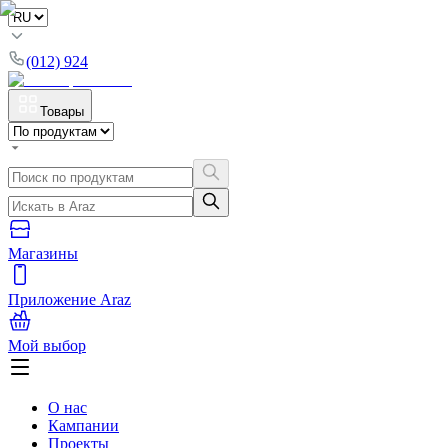
(012) 924
Товары
Магазины
Приложение Araz
Мой выбор
О нас
Кампании
Проекты