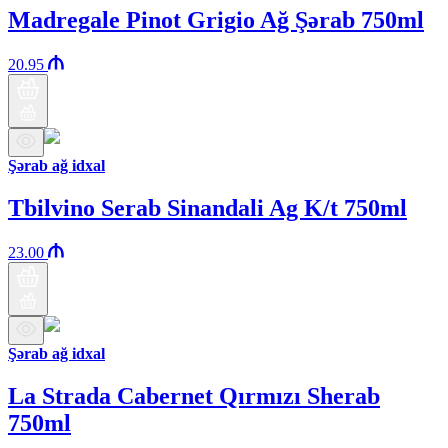
Madregale Pinot Grigio Ağ Şərab 750ml
20.95
Şərab ağ idxal
Tbilvino Serab Sinandali Ag K/t 750ml
23.00
Şərab ağ idxal
La Strada Cabernet Qırmızı Sherab
750ml