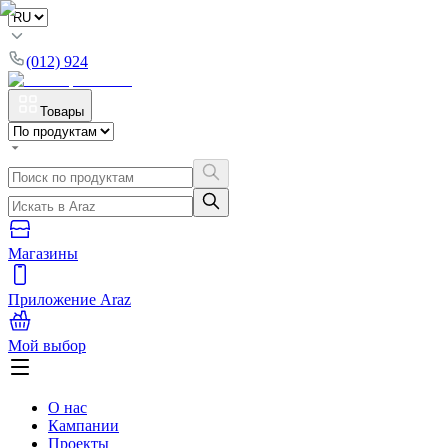
(012) 924
Товары
Магазины
Приложение Araz
Мой выбор
О нас
Кампании
Проекты