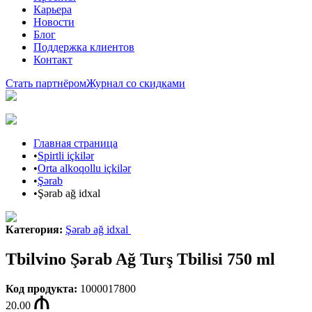
Карьера
Новости
Блог
Поддержка клиентов
Контакт
Стать партнёром
Журнал со скидками
Главная страница
•
Spirtli içkilər
•
Orta alkoqollu içkilər
•
Şərab
•
Şərab ağ idxal
Категория
:
Şərab ağ idxal
Tbilvino Şərab Ağ Turş Tbilisi 750 ml
Код продукта
:
1000017800
20.00