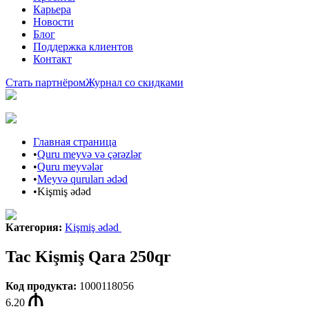
Карьера
Новости
Блог
Поддержка клиентов
Контакт
Стать партнёром
Журнал со скидками
Главная страница
•
Quru meyvə və çərəzlər
•
Quru meyvələr
•
Meyvə quruları ədəd
•
Kişmiş ədəd
Категория
:
Kişmiş ədəd
Tac Kişmiş Qara 250qr
Код продукта
:
1000118056
6.20