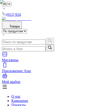
(012) 924
Товары
Магазины
Приложение Araz
Мой выбор
О нас
Кампании
Проекты