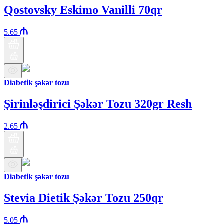
Qostovsky Eskimo Vanilli 70qr
5.65
Diabetik şəkər tozu
Şirinləşdirici Şəkər Tozu 320gr Resh
2.65
Diabetik şəkər tozu
Stevia Dietik Şəkər Tozu 250qr
5.05