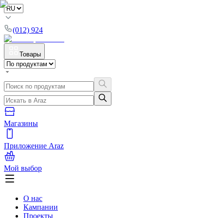
(012) 924
Товары
Магазины
Приложение Araz
Мой выбор
О нас
Кампании
Проекты