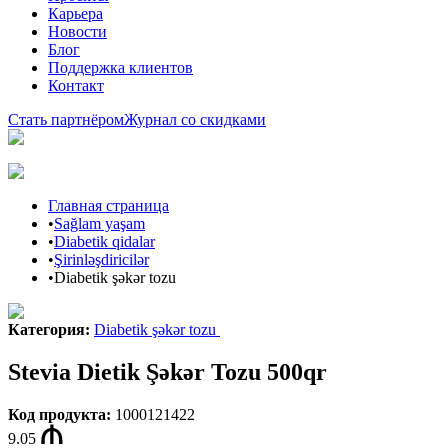
Карьера
Новости
Блог
Поддержка клиентов
Контакт
Стать партнёром
Журнал со скидками
Главная страница
•
Sağlam yaşam
•
Diabetik qidalar
•
Şirinləşdiricilər
•
Diabetik şəkər tozu
Категория
:
Diabetik şəkər tozu
Stevia Dietik Şəkər Tozu 500qr
Код продукта
:
1000121422
9.05