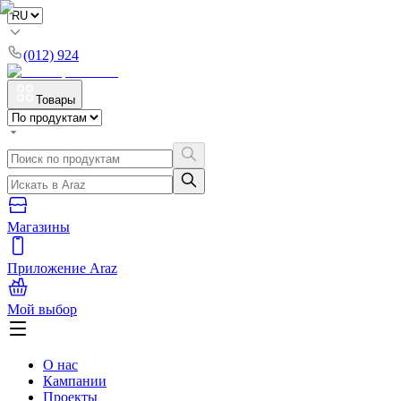
(012) 924
Товары
Магазины
Приложение Araz
Мой выбор
О нас
Кампании
Проекты