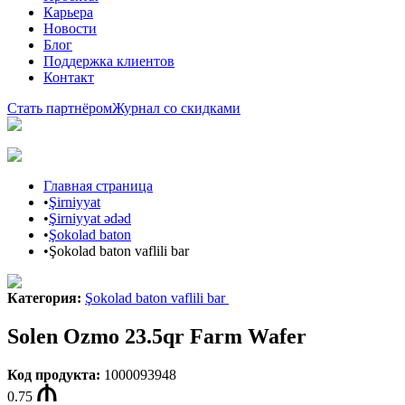
Карьера
Новости
Блог
Поддержка клиентов
Контакт
Стать партнёром
Журнал со скидками
Главная страница
•
Şirniyyat
•
Şirniyyat ədəd
•
Şokolad baton
•
Şokolad baton vaflili bar
Категория
:
Şokolad baton vaflili bar
Solen Ozmo 23.5qr Farm Wafer
Код продукта
:
1000093948
0.75