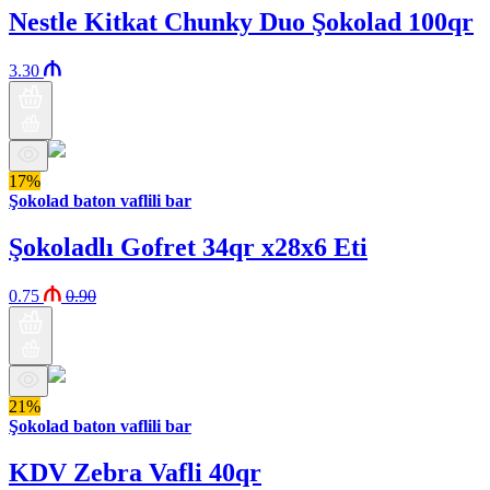
Nestle Kitkat Chunky Duo Şokolad 100qr
3.30
17%
Şokolad baton vaflili bar
Şokoladlı Gofret 34qr x28x6 Eti
0.75
0.90
21%
Şokolad baton vaflili bar
KDV Zebra Vafli 40qr