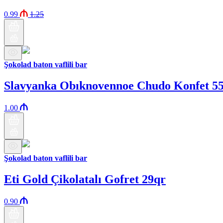
0.99
1.25
Şokolad baton vaflili bar
Slavyanka Obıknovennoe Chudo Konfet 5
1.00
Şokolad baton vaflili bar
Eti Gold Çikolatalı Gofret 29qr
0.90