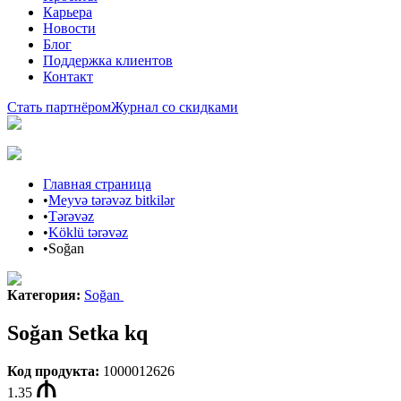
Карьера
Новости
Блог
Поддержка клиентов
Контакт
Стать партнёром
Журнал со скидками
Главная страница
•
Meyvə tərəvəz bitkilər
•
Tərəvəz
•
Köklü tərəvəz
•
Soğan
Категория
:
Soğan
Soğan Setka kq
Код продукта
:
1000012626
1.35