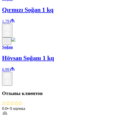
Qırmızı Soğan 1 kq
1.79
Soğan
Hövsan Soğanı 1 kq
6.99
Отзывы клиентов
0.0
•
0
оценка