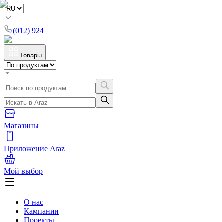
(012) 924
Товары
Магазины
Приложение Araz
Мой выбор
О нас
Кампании
Проекты