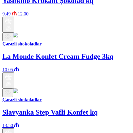
Yashkino Krokant Şokolad kq
9.49
12.00
Çərəzli shokoladlar
La Monde Konfet Cream Fudge 3kq
10.05
Çərəzli shokoladlar
Slavyanka Step Vafli Konfet kq
13.50