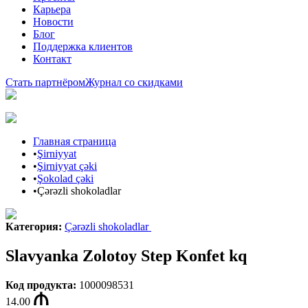
Карьера
Новости
Блог
Поддержка клиентов
Контакт
Стать партнёром
Журнал со скидками
Главная страница
•
Şirniyyat
•
Şirniyyat çəki
•
Şokolad çəki
•
Çərəzli shokoladlar
Категория
:
Çərəzli shokoladlar
Slavyanka Zolotoy Step Konfet kq
Код продукта
:
1000098531
14.00