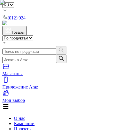
(012) 924
Товары
Магазины
Приложение Araz
Мой выбор
О нас
Кампании
Проекты