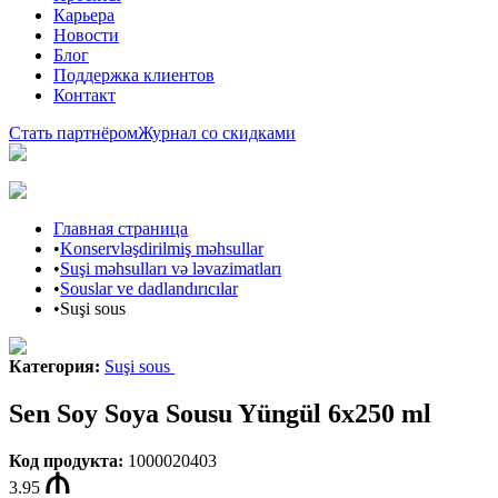
Карьера
Новости
Блог
Поддержка клиентов
Контакт
Стать партнёром
Журнал со скидками
Главная страница
•
Konservləşdirilmiş məhsullar
•
Suşi məhsulları və ləvazimatları
•
Souslar ve dadlandırıcılar
•
Suşi sous
Категория
:
Suşi sous
Sen Soy Soya Sousu Yüngül 6x250 ml
Код продукта
:
1000020403
3.95