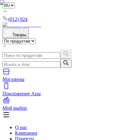
(012) 924
Товары
Магазины
Приложение Araz
Мой выбор
О нас
Кампании
Проекты