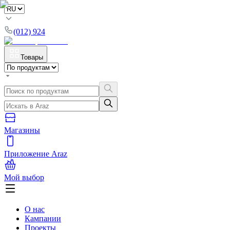
(012) 924
Товары
Магазины
Приложение Araz
Мой выбор
О нас
Кампании
Проекты