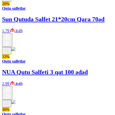
20%
Qutu salfetlər
Sun Qutuda Salfet 21*20cm Qara 70əd
1.79
2.25
33%
Qutu salfetlər
NUA Qutu Salfeti 3 qat 100 ədəd
2.99
4.45
36%
Qutu salfetlər