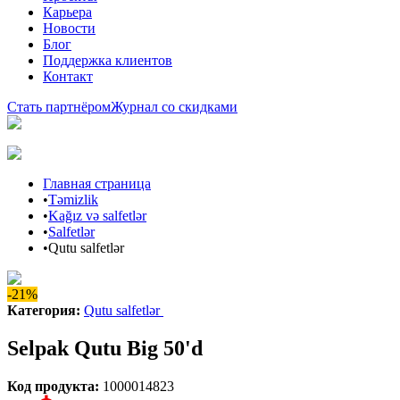
Карьера
Новости
Блог
Поддержка клиентов
Контакт
Стать партнёром
Журнал со скидками
Главная страница
•
Təmizlik
•
Kağız və salfetlər
•
Salfetlər
•
Qutu salfetlər
-21%
Категория
:
Qutu salfetlər
Selpak Qutu Big 50'd
Код продукта
:
1000014823