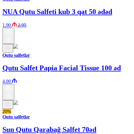
NUA Qutu Salfeti kub 3 qat 50 ədəd
1.90
2.95
Qutu salfetlər
Qutu Salfet Papia Facial Tissue 100 əd
4.00
20%
Qutu salfetlər
Sun Qutu Qarabağ Salfet 70əd