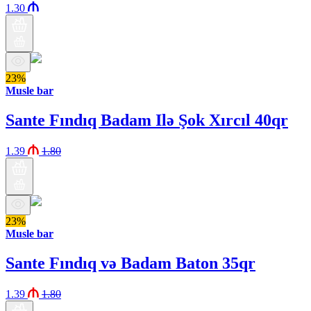
1.30
23%
Musle bar
Sante Fındıq Badam Ilə Şok Xırcıl 40qr
1.39
1.80
23%
Musle bar
Sante Fındıq və Badam Baton 35qr
1.39
1.80