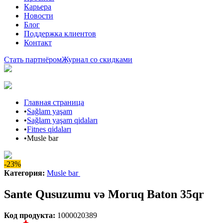
Карьера
Новости
Блог
Поддержка клиентов
Контакт
Стать партнёром
Журнал со скидками
Главная страница
•
Sağlam yaşam
•
Sağlam yaşam qidaları
•
Fitnes qidaları
•
Musle bar
-23%
Категория
:
Musle bar
Sante Qusuzumu və Moruq Baton 35qr
Код продукта
:
1000020389