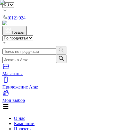
(012) 924
Товары
Магазины
Приложение Araz
Мой выбор
О нас
Кампании
Проекты