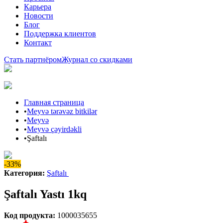
Карьера
Новости
Блог
Поддержка клиентов
Контакт
Стать партнёром
Журнал со скидками
Главная страница
•
Meyvə tərəvəz bitkilər
•
Meyvə
•
Meyvə çəyirdəkli
•
Şaftalı
-33%
Категория
:
Şaftalı
Şaftalı Yastı 1kq
Код продукта
:
1000035655