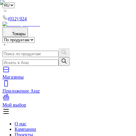
(012) 924
Товары
Магазины
Приложение Araz
Мой выбор
О нас
Кампании
Проекты