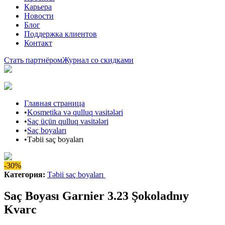
Карьера
Новости
Блог
Поддержка клиентов
Контакт
Стать партнёром
Журнал со скидками
Главная страница
•
Kosmetika və qulluq vasitələri
•
Saç üçün qulluq vasitələri
•
Saç boyaları
•
Təbii saç boyaları
-30%
Категория
:
Təbii saç boyaları
Saç Boyası Garnier 3.23 Şokoladnıy
Kvarc