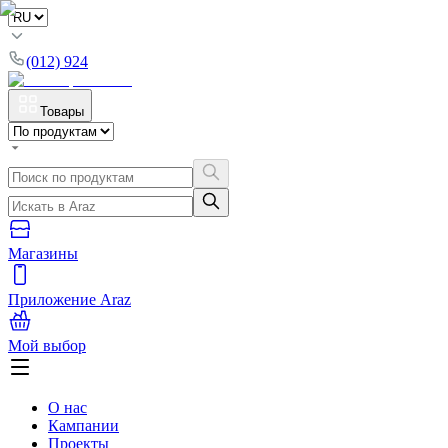
(012) 924
Товары
Магазины
Приложение Araz
Мой выбор
О нас
Кампании
Проекты