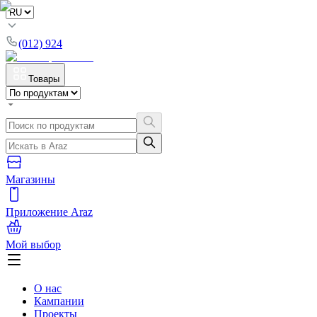
(012) 924
Товары
Магазины
Приложение Araz
Мой выбор
О нас
Кампании
Проекты