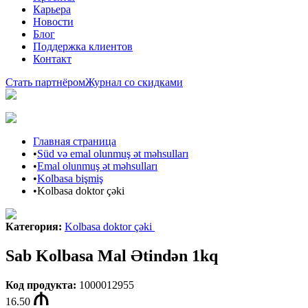
Карьера
Новости
Блог
Поддержка клиентов
Контакт
Стать партнёром
Журнал со скидками
Главная страница
•
Süd və emal olunmuş ət məhsulları
•
Emal olunmuş ət məhsulları
•
Kolbasa bişmiş
•
Kolbasa doktor çəki
Категория
:
Kolbasa doktor çəki
Sab Kolbasa Mal Ətindən 1kq
Код продукта
:
1000012955
16.50