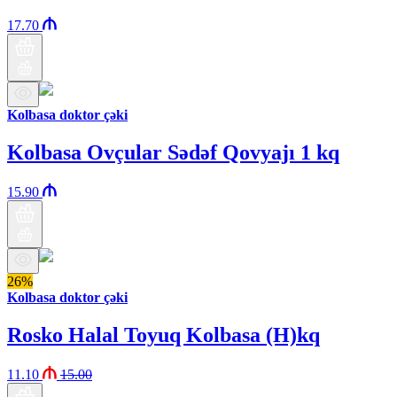
17.70
Kolbasa doktor çəki
Kolbasa Ovçular Sədəf Qovyajı 1 kq
15.90
26%
Kolbasa doktor çəki
Rosko Halal Toyuq Kolbasa (H)kq
11.10
15.00