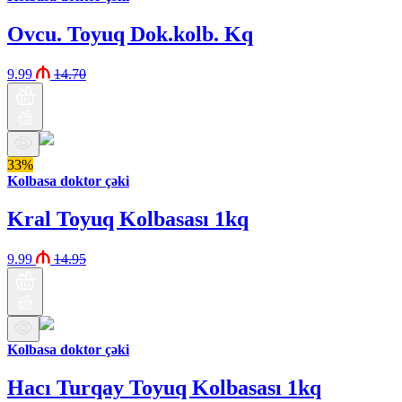
Ovcu. Toyuq Dok.kolb. Kq
9.99
14.70
33%
Kolbasa doktor çəki
Kral Toyuq Kolbasası 1kq
9.99
14.95
Kolbasa doktor çəki
Hacı Turqay Toyuq Kolbasası 1kq