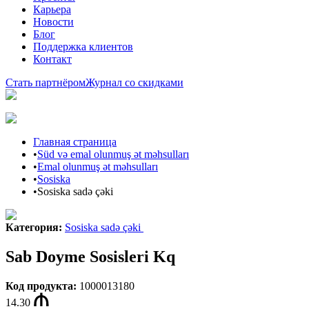
Карьера
Новости
Блог
Поддержка клиентов
Контакт
Стать партнёром
Журнал со скидками
Главная страница
•
Süd və emal olunmuş ət məhsulları
•
Emal olunmuş ət məhsulları
•
Sosiska
•
Sosiska sadə çəki
Категория
:
Sosiska sadə çəki
Sab Doyme Sosisleri Kq
Код продукта
:
1000013180
14.30