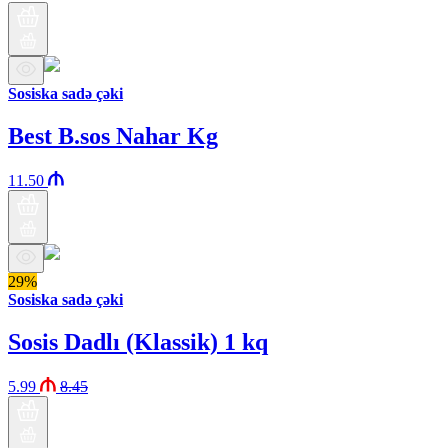
Sosiska sadə çəki
Best B.sos Nahar Kg
11.50
29%
Sosiska sadə çəki
Sosis Dadlı (Klassik) 1 kq
5.99
8.45