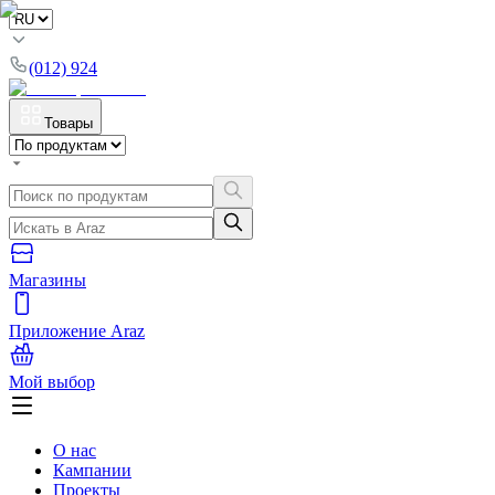
(012) 924
Товары
Магазины
Приложение Araz
Мой выбор
О нас
Кампании
Проекты