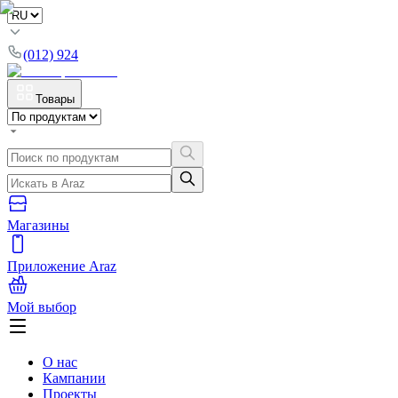
(012) 924
Товары
Магазины
Приложение Araz
Мой выбор
О нас
Кампании
Проекты