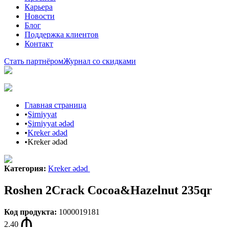
Карьера
Новости
Блог
Поддержка клиентов
Контакт
Стать партнёром
Журнал со скидками
Главная страница
•
Şirniyyat
•
Şirniyyat ədəd
•
Kreker ədəd
•
Kreker ədəd
Категория
:
Kreker ədəd
Roshen 2Сrack Cocoa&Hazelnut 235qr
Код продукта
:
1000019181
2.40