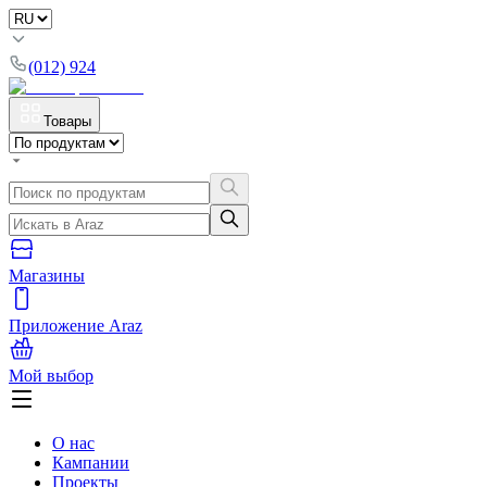
(012) 924
Товары
Магазины
Приложение Araz
Мой выбор
О нас
Кампании
Проекты