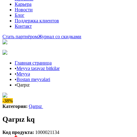
Карьера
Новости
Блог
Поддержка клиентов
Контакт
Стать партнёром
Журнал со скидками
Главная страница
•
Meyvə tərəvəz bitkilər
•
Meyvə
•
Bostan meyvələri
•
Qarpız
-38%
Категория
:
Qarpız
Qarpız kq
Код продукта
:
1000021134