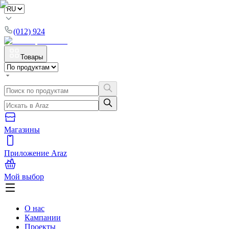
(012) 924
Товары
Магазины
Приложение Araz
Мой выбор
О нас
Кампании
Проекты