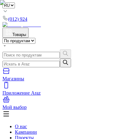
(012) 924
Товары
Магазины
Приложение Araz
Мой выбор
О нас
Кампании
Проекты