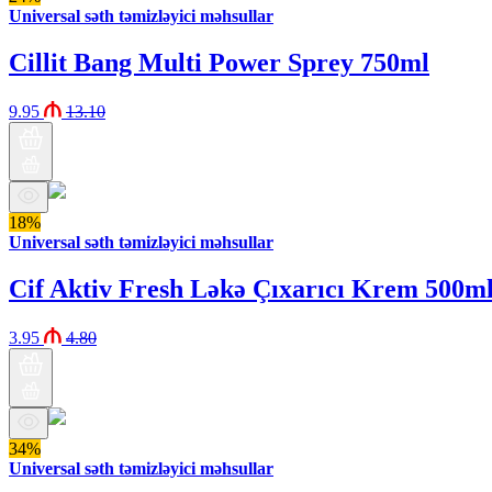
Universal səth təmizləyici məhsullar
Cillit Bang Multi Power Sprey 750ml
9.95
13.10
18%
Universal səth təmizləyici məhsullar
Cif Aktiv Fresh Ləkə Çıxarıcı Krem 500m
3.95
4.80
34%
Universal səth təmizləyici məhsullar