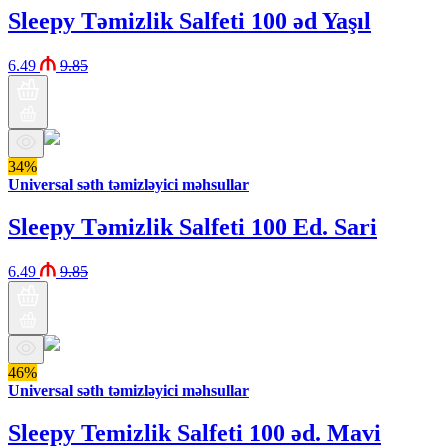
Sleepy Təmizlik Salfeti 100 əd Yaşıl
6.49
9.85
34%
Universal səth təmizləyici məhsullar
Sleepy Təmizlik Salfeti 100 Ed. Sari
6.49
9.85
46%
Universal səth təmizləyici məhsullar
Sleepy Temizlik Salfeti 100 əd. Mavi