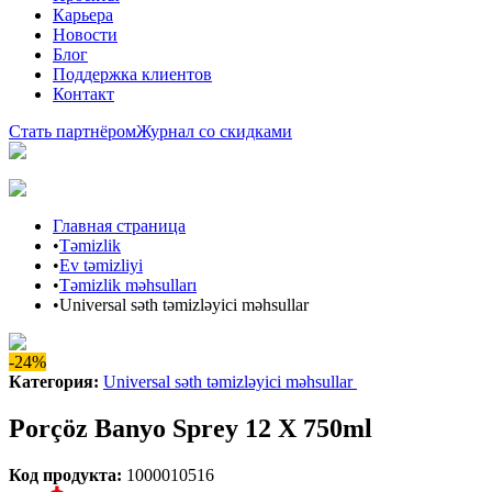
Карьера
Новости
Блог
Поддержка клиентов
Контакт
Стать партнёром
Журнал со скидками
Главная страница
•
Təmizlik
•
Ev təmizliyi
•
Təmizlik məhsulları
•
Universal səth təmizləyici məhsullar
-24%
Категория
:
Universal səth təmizləyici məhsullar
Porçöz Banyo Sprey 12 X 750ml
Код продукта
:
1000010516