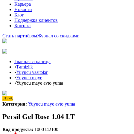
Карьера
Новости
Блог
Поддержка клиентов
Контакт
Стать партнёром
Журнал со скидками
Главная страница
•
Təmizlik
•
Yuyucu vasitələr
•
Yuyucu maye
•
Yuyucu maye avto yuma
-32%
Категория
:
Yuyucu maye avto yuma
Persil Gel Rose 1.04 LT
Код продукта
:
1000142100