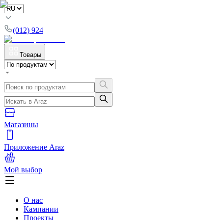
(012) 924
Товары
Магазины
Приложение Araz
Мой выбор
О нас
Кампании
Проекты