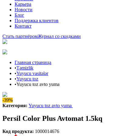
Карьера
Новости
Блог
Поддержка клиентов
Контакт
Стать партнёром
Журнал со скидками
Главная страница
•
Təmizlik
•
Yuyucu vasitələr
•
Yuyucu toz
•
Yuyucu toz avto yuma
-39%
Категория
:
Yuyucu toz avto yuma
Persil Color Plus Avtomat 1.5kq
Код продукта
:
1000014676