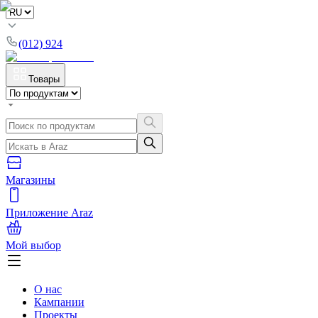
(012) 924
Товары
Магазины
Приложение Araz
Мой выбор
О нас
Кампании
Проекты