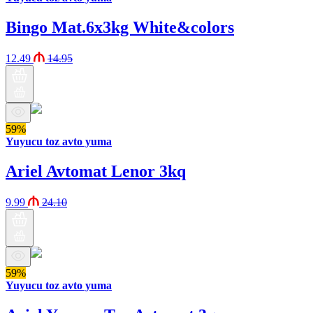
Bingo Mat.6x3kg White&colors
12.49
14.95
59%
Yuyucu toz avto yuma
Ariel Avtomat Lenor 3kq
9.99
24.10
59%
Yuyucu toz avto yuma