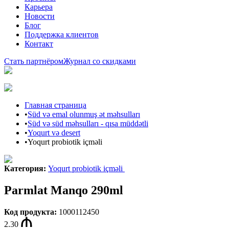
Карьера
Новости
Блог
Поддержка клиентов
Контакт
Стать партнёром
Журнал со скидками
Главная страница
•
Süd və emal olunmuş ət məhsulları
•
Süd və süd məhsulları - qısa müddətli
•
Yoqurt və desert
•
Yoqurt probiotik içməli
Категория
:
Yoqurt probiotik içməli
Parmlat Manqo 290ml
Код продукта
:
1000112450
2.30