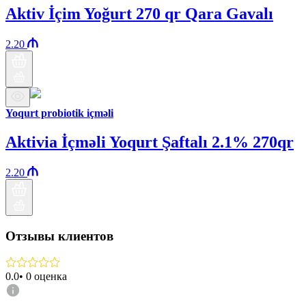
Aktiv İçim Yoğurt 270 qr Qara Gavalı
2.20
Yoqurt probiotik içməli
Aktivia İçməli Yoqurt Şaftalı 2.1% 270qr
2.20
Отзывы клиентов
0.0
•
0
оценка