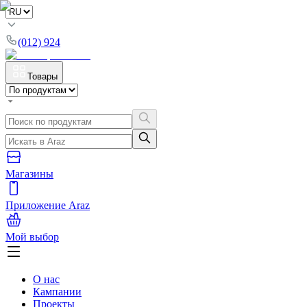
(012) 924
Товары
Магазины
Приложение Araz
Мой выбор
О нас
Кампании
Проекты