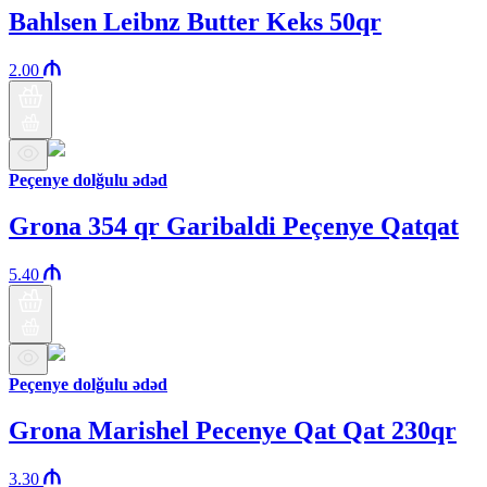
Bahlsen Leibnz Butter Keks 50qr
2.00
Peçenye dolğulu ədəd
Grona 354 qr Garibaldi Peçenye Qatqat
5.40
Peçenye dolğulu ədəd
Grona Marishel Pecenye Qat Qat 230qr
3.30