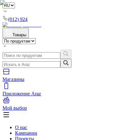
(012) 924
Товары
Магазины
Приложение Araz
Мой выбор
О нас
Кампании
Проекты