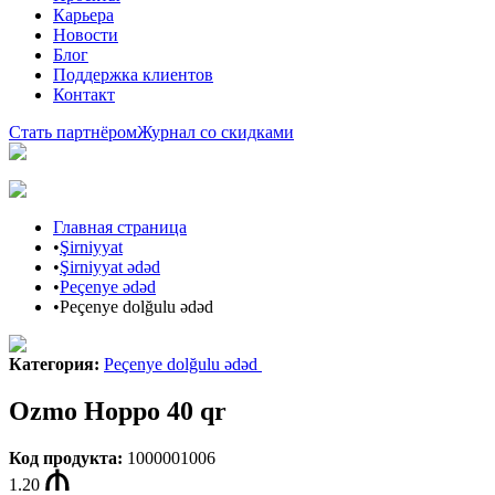
Карьера
Новости
Блог
Поддержка клиентов
Контакт
Стать партнёром
Журнал со скидками
Главная страница
•
Şirniyyat
•
Şirniyyat ədəd
•
Peçenye ədəd
•
Peçenye dolğulu ədəd
Категория
:
Peçenye dolğulu ədəd
Ozmo Hoppo 40 qr
Код продукта
:
1000001006
1.20