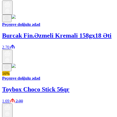
Peçenye dolğulu ədəd
Burcak Fin.Əzmeli Kremali 158gx18 Əti
2.70
16%
Peçenye dolğulu ədəd
Toybox Choco Stick 56qr
1.69
2.00