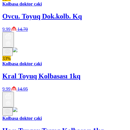
Kolbasa doktor çəki
Ovcu. Toyuq Dok.kolb. Kq
9.99
14.70
33%
Kolbasa doktor çəki
Kral Toyuq Kolbasası 1kq
9.99
14.95
Kolbasa doktor çəki