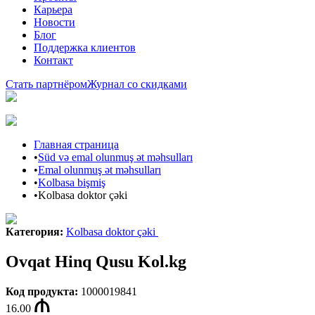
Карьера
Новости
Блог
Поддержка клиентов
Контакт
Стать партнёром
Журнал со скидками
Главная страница
•
Süd və emal olunmuş ət məhsulları
•
Emal olunmuş ət məhsulları
•
Kolbasa bişmiş
•
Kolbasa doktor çəki
Категория
:
Kolbasa doktor çəki
Ovqat Hinq Qusu Kol.kg
Код продукта
:
1000019841
16.00