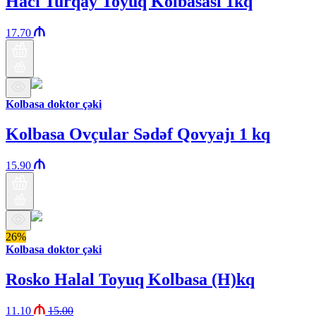
Hacı Turqay Toyuq Kolbasası 1kq
17.70
Kolbasa doktor çəki
Kolbasa Ovçular Sədəf Qovyajı 1 kq
15.90
26%
Kolbasa doktor çəki
Rosko Halal Toyuq Kolbasa (H)kq
11.10
15.00