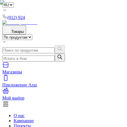
(012) 924
Товары
Магазины
Приложение Araz
Мой выбор
О нас
Кампании
Проекты