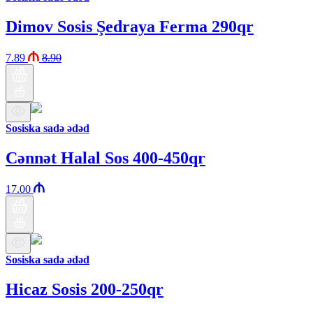
Dimov Sosis Şedraya Ferma 290qr
7.89
8.90
Sosiska sadə ədəd
Cənnət Halal Sos 400-450qr
17.00
Sosiska sadə ədəd
Hicaz Sosis 200-250qr