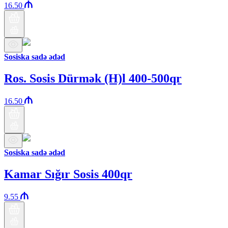
16.50
Sosiska sadə ədəd
Ros. Sosis Dürmək (H)l 400-500qr
16.50
Sosiska sadə ədəd
Kamar Sığır Sosis 400qr
9.55