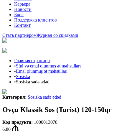
Карьера
Новости
Блог
Поддержка клиентов
Контакт
Стать партнёром
Журнал со скидками
Главная страница
•
Süd və emal olunmuş ət məhsulları
•
Emal olunmuş ət məhsulları
•
Sosiska
•
Sosiska sadə ədəd
Категория
:
Sosiska sadə ədəd
Ovçu Klassik Sos (Turist) 120-150qr
Код продукта
:
1000013078
6.80