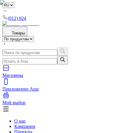
(012) 924
Товары
Магазины
Приложение Araz
Мой выбор
О нас
Кампании
Проекты