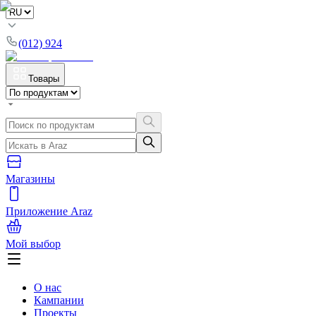
(012) 924
Товары
Магазины
Приложение Araz
Мой выбор
О нас
Кампании
Проекты