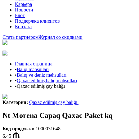
Карьера
Новости
Блог
Поддержка клиентов
Контакт
Стать партнёром
Журнал со скидками
Главная страница
•
Balıq məhsulları
•
Balıq və dəniz məhsulları
•
Qaxac edilmiş balıq məhsulları
•
Qaxac edilmiş çay balığı
Категория
:
Qaxac edilmiş çay balığı
Nt Morena Capaq Qaxac Paket kq
Код продукта
:
1000031648
6.45