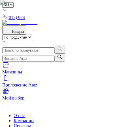
(012) 924
Товары
Магазины
Приложение Araz
Мой выбор
О нас
Кампании
Проекты