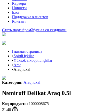
Карьера
Новости
Блог
Поддержка клиентов
Контакт
Стать партнёром
Журнал со скидками
Главная страница
•
Spirtli içkilər
•
Yüksək alkoqollu içkilər
•
Araq
•
Araq idxal
Категория
:
Araq idxal
Nəmiroff Delikat Araq 0.5l
Код продукта
:
1000008675
21.40