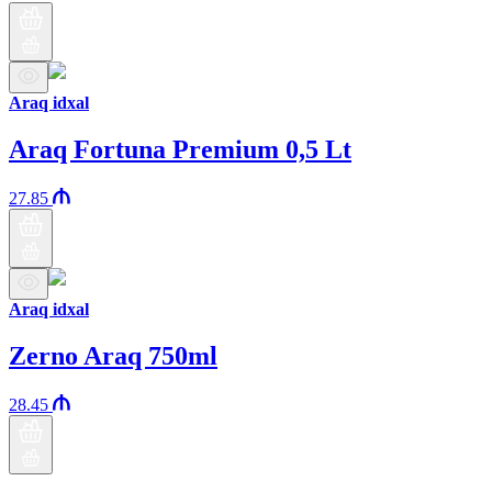
Araq idxal
Araq Fortuna Premium 0,5 Lt
27.85
Araq idxal
Zerno Araq 750ml
28.45