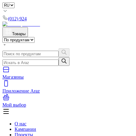
(012) 924
Товары
Магазины
Приложение Araz
Мой выбор
О нас
Кампании
Проекты