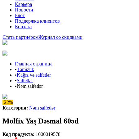
Карьера
Новости
Блог
Поддержка клиентов
Контакт
Стать партнёром
Журнал со скидками
Главная страница
•
Təmizlik
•
Kağız və salfetlər
•
Salfetlər
•
Nəm salfetlər
-22%
Категория
:
Nəm salfetlər
Molfix Yaş Dəsmal 60əd
Код продукта
:
1000019578