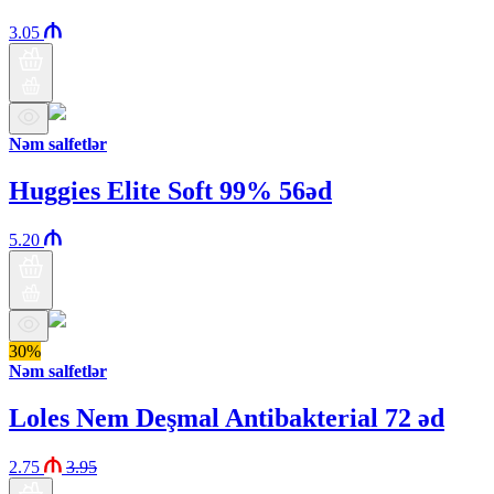
3.05
Nəm salfetlər
Huggies Elite Soft 99% 56əd
5.20
30%
Nəm salfetlər
Loles Nem Deşmal Antibakterial 72 əd
2.75
3.95