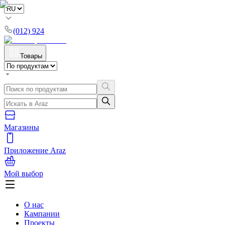
(012) 924
Товары
Магазины
Приложение Araz
Мой выбор
О нас
Кампании
Проекты