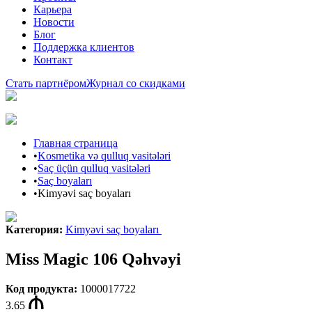
Карьера
Новости
Блог
Поддержка клиентов
Контакт
Стать партнёром
Журнал со скидками
Главная страница
•
Kosmetika və qulluq vasitələri
•
Saç üçün qulluq vasitələri
•
Saç boyaları
•
Kimyəvi saç boyaları
Категория
:
Kimyəvi saç boyaları
Miss Magic 106 Qəhvəyi
Код продукта
:
1000017722
3.65