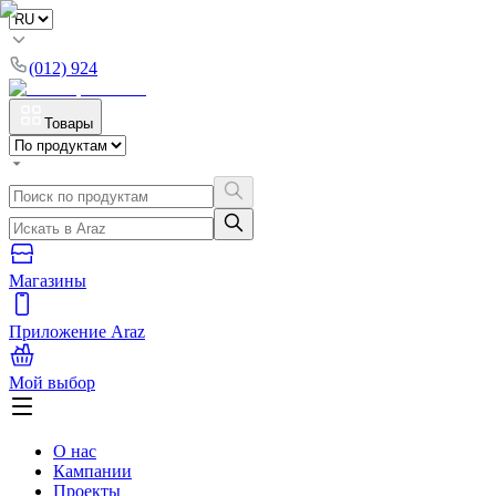
(012) 924
Товары
Магазины
Приложение Araz
Мой выбор
О нас
Кампании
Проекты