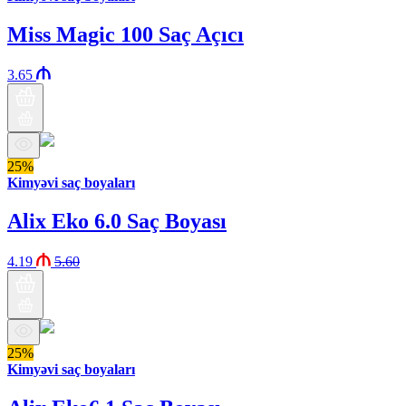
Miss Magic 100 Saç Açıcı
3.65
25%
Kimyəvi saç boyaları
Alix Eko 6.0 Saç Boyası
4.19
5.60
25%
Kimyəvi saç boyaları