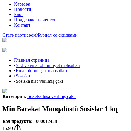
Карьера
Новости
Блог
Поддержка клиентов
Контакт
Стать партнёром
Журнал со скидками
Главная страница
•
Süd və emal olunmuş ət məhsulları
•
Emal olunmuş ət məhsulları
•
Sosiska
•
Sosiska hisə verilmiş çəki
Категория
:
Sosiska hisə verilmiş çəki
Min Bərəkət Manqalüstü Sosislər 1 kq
Код продукта
:
1000012428
15.90