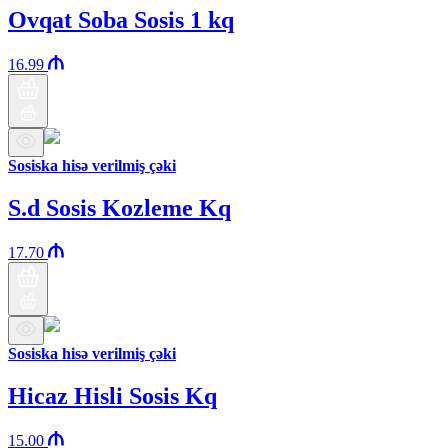
Ovqat Soba Sosis 1 kq
16.99
Sosiska hisə verilmiş çəki
S.d Sosis Kozleme Kq
17.70
Sosiska hisə verilmiş çəki
Hicaz Hisli Sosis Kq
15.00