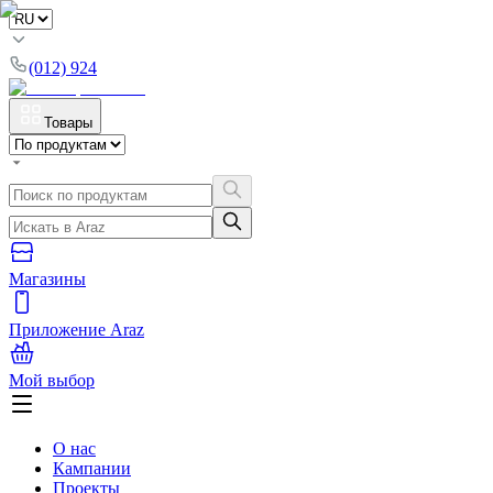
(012) 924
Товары
Магазины
Приложение Araz
Мой выбор
О нас
Кампании
Проекты