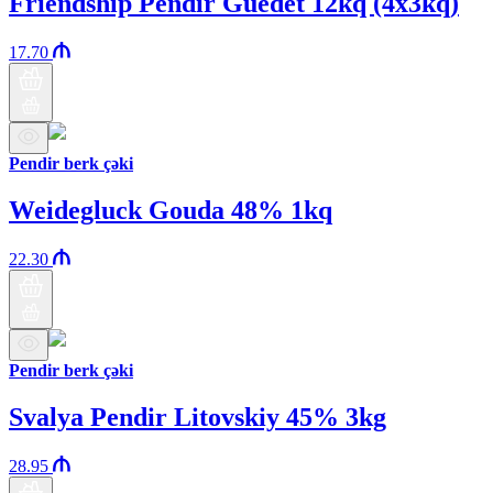
Friendship Pendir Guedet 12kq (4x3kq)
17.70
Pendir berk çəki
Weidegluck Gouda 48% 1kq
22.30
Pendir berk çəki
Svalya Pendir Litovskiy 45% 3kg
28.95