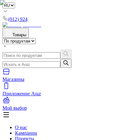
(012) 924
Товары
Магазины
Приложение Araz
Мой выбор
О нас
Кампании
Проекты