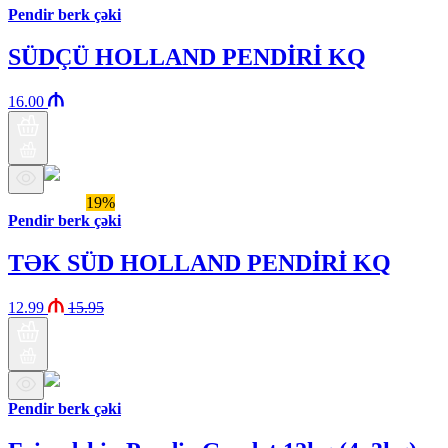
Pendir berk çəki
SÜDÇÜ HOLLAND PENDİRİ KQ
16.00
Бренд Араз
19%
Pendir berk çəki
TƏK SÜD HOLLAND PENDİRİ KQ
12.99
15.95
Pendir berk çəki