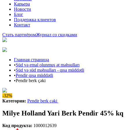
Карьера
Новости
Блог
Поддержка клиентов
Контакт
Стать партнёром
Журнал со скидками
Главная страница
•
Süd və emal olunmuş ət məhsulları
•
Süd və süd məhsulları - qısa müddətli
•
Pendir qısa müddətli
•
Pendir berk çəki
-32%
Категория
:
Pendir berk çəki
Milye Holland Yari Berk Pendir 45% kq
Код продукта
:
1000012639