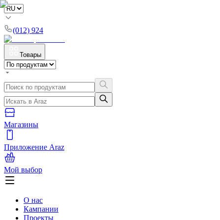
(012) 924
Товары
Магазины
Приложение Araz
Мой выбор
О нас
Кампании
Проекты