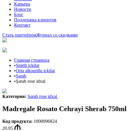
Карьера
Новости
Блог
Поддержка клиентов
Контакт
Стать партнёром
Журнал со скидками
Главная страница
•
Spirtli içkilər
•
Orta alkoqollu içkilər
•
Şərab
•
Şərab rose idxal
Категория
:
Şərab rose idxal
Madregale Rosato Cehrayi Sherab 750ml
Код продукта
:
1000096824
20.95