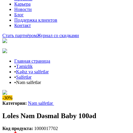
Карьера
Новости
Блог
Поддержка клиентов
Контакт
Стать партнёром
Журнал со скидками
Главная страница
•
Təmizlik
•
Kağız və salfetlər
•
Salfetlər
•
Nəm salfetlər
-30%
Категория
:
Nəm salfetlər
Loles Nəm Dəsmal Baby 100əd
Код продукта
:
1000017702