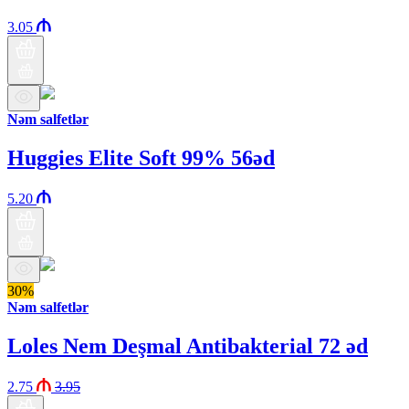
3.05
Nəm salfetlər
Huggies Elite Soft 99% 56əd
5.20
30%
Nəm salfetlər
Loles Nem Deşmal Antibakterial 72 əd
2.75
3.95