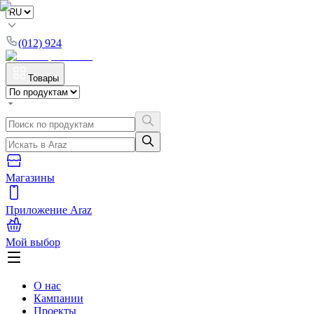
(012) 924
Товары
Магазины
Приложение Araz
Мой выбор
О нас
Кампании
Проекты